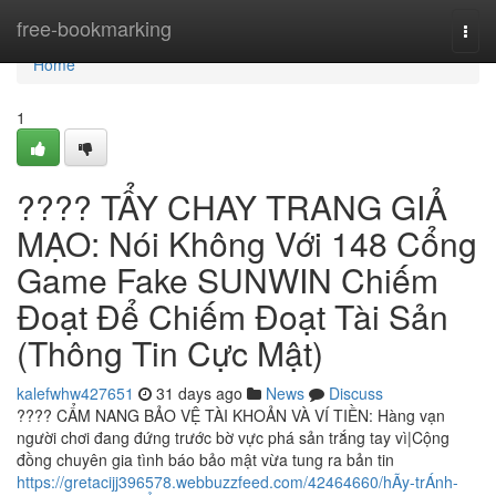
Home
free-bookmarking
Togg
navi
Home
1
???? TẨY CHAY TRANG GIẢ
MẠO: Nói Không Với 148 Cổng
Game Fake SUNWIN Chiếm
Đoạt Để Chiếm Đoạt Tài Sản
(Thông Tin Cực Mật)
kalefwhw427651
31 days ago
News
Discuss
???? CẨM NANG BẢO VỆ TÀI KHOẢN VÀ VÍ TIỀN: Hàng vạn
người chơi đang đứng trước bờ vực phá sản trắng tay vì|Cộng
đồng chuyên gia tình báo bảo mật vừa tung ra bản tin
https://gretacijj396578.webbuzzfeed.com/42464660/hÃy-trÁnh-