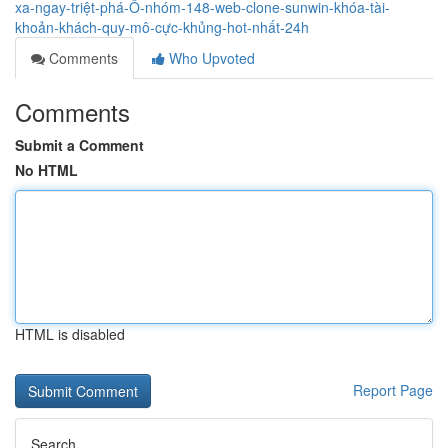
xa-ngay-triệt-phá-Ổ-nhóm-148-web-clone-sunwin-khóa-tài-
khoản-khách-quy-mô-cực-khủng-hot-nhất-24h
Comments
Who Upvoted
Comments
Submit a Comment
No HTML
HTML is disabled
Report Page
Search