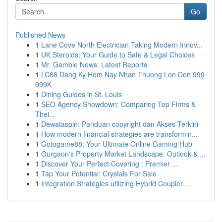
Go
Published News
1
Lane Cove North Electrician Taking Modern Innov...
1
UK Steroids: Your Guide to Safe & Legal Choices
1
Mr. Gamble News: Latest Reports
1
LC88 Dang Ky Hom Nay Nhan Thuong Lon Den 999
999K
1
Dining Guides in St. Louis
1
SEO Agency Showdown: Comparing Top Firms &
Thei...
1
Dewataspin: Panduan copyright dan Akses Terkini
1
How modern financial strategies are transformin...
1
Gotogame88: Your Ultimate Online Gaming Hub
1
Gurgaon's Property Market Landscape: Outlook & ...
1
Discover Your Perfect Covering : Premier ...
1
Tap Your Potential: Crystals For Sale
1
Integration Strategies utilizing Hybrid Coupler...