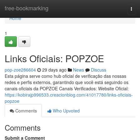
Home
free-bookmarking
Togg
navi
Home
1
Links Oficiais: POPZOE
pop-zoe286604
29 days ago
News
Discuss
Esta página serve como hub oficial de verificação das nossas
redes e perfis externos, garantindo que você está seguindo os
canais oficiais da POPZOE Canais Verificados: Website Oficial:
https://kobirajp996533.creacionblog.com/41017780/links-oficiais-
popzoe
Comments
Who Upvoted
Comments
Submit a Comment