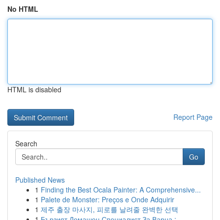
No HTML
HTML is disabled
Report Page
Search
Go
Published News
1
Finding the Best Ocala Painter: A Comprehensive...
1
Palete de Monster: Preços e Onde Adquirir
1
제주 출장 마사지, 피로를 날려줄 완벽한 선택
1
Бързият Домашен Специалист За Варна :