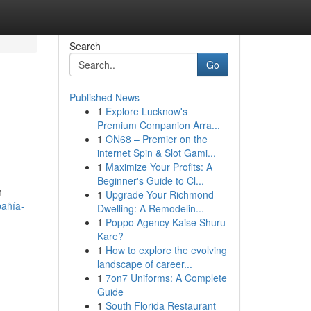
Search
Go
Published News
1
Explore Lucknow's
Premium Companion Arra...
1
ON68 – Premier on the
internet Spin & Slot Gami...
1
Maximize Your Profits: A
Beginner's Guide to Cl...
n
1
Upgrade Your Richmond
pañía-
Dwelling: A Remodelin...
1
Poppo Agency Kaise Shuru
Kare?
1
How to explore the evolving
landscape of career...
1
7on7 Uniforms: A Complete
Guide
1
South Florida Restaurant