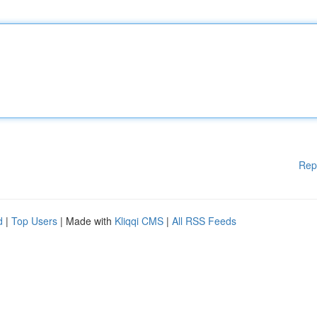
Rep
d
|
Top Users
| Made with
Kliqqi CMS
|
All RSS Feeds