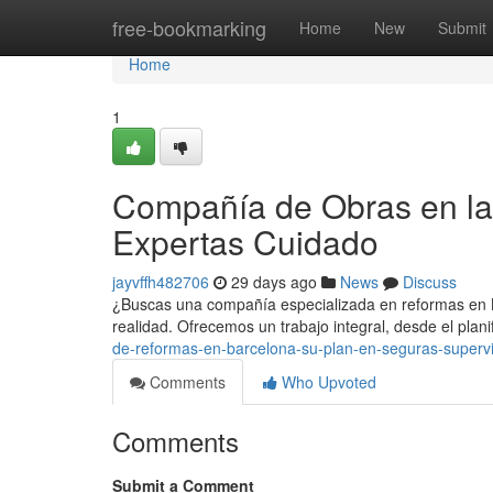
Home
free-bookmarking
Home
New
Submit
Home
1
Compañía de Obras en la
Expertas Cuidado
jayvffh482706
29 days ago
News
Discuss
¿Buscas una compañía especializada en reformas en 
realidad. Ofrecemos un trabajo integral, desde el planif
de-reformas-en-barcelona-su-plan-en-seguras-supervi
Comments
Who Upvoted
Comments
Submit a Comment