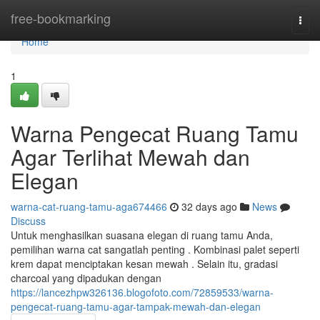
Home
free-bookmarking
Togg
navi
Home
1
Warna Pengecat Ruang Tamu
Agar Terlihat Mewah dan
Elegan
warna-cat-ruang-tamu-aga674466
32 days ago
News
Discuss
Untuk menghasilkan suasana elegan di ruang tamu Anda,
pemilihan warna cat sangatlah penting . Kombinasi palet seperti
krem dapat menciptakan kesan mewah . Selain itu, gradasi
charcoal yang dipadukan dengan
https://lancezhpw326136.blogofoto.com/72859533/warna-
pengecat-ruang-tamu-agar-tampak-mewah-dan-elegan