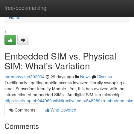
Home
free-bookmarking
Home
1
Embedded SIM vs. Physical
SIM: What's Variation
harmonyyznd302904
29 days ago
News
Discuss
Traditionally , getting mobile access involved literally swapping a
small Subscriber Identity Module . Yet, this has evolved with the
introduction of embedded SIMs . An digital SIM is a microchip
https://sairabpmb044060.wikidirective.com/8482891/embedded_sim
Comments
Who Upvoted
Comments