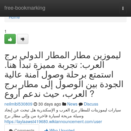
Home
free-bookmarking
Togg
navi
Home
1
ليموزين مطار المطار الدولي برج
العرب: تجربة مميزة تبدأ هنا.
استمتع برحلة وصول آمنة عالية
الجودة بين الوصول إلى مطار برج
العرب، حيث ندعم أروع ?
neilmibl530809
30 days ago
News
Discuss
سيارات ليموزينات للمطار برج العرب و الإسكندرية هل تبحث عن إيجاد
وسيلة مريحة لسيارة فاخرة من وإلى مطار برج
https://laylaawst419680.wikiannouncement.com/user
Comments
Who Upvoted