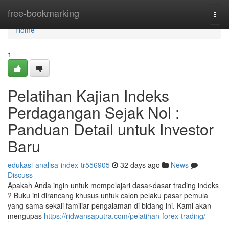
Home
free-bookmarking
Togg
navi
Home
1
Pelatihan Kajian Indeks
Perdagangan Sejak Nol :
Panduan Detail untuk Investor
Baru
edukasi-analisa-index-tr556905
32 days ago
News
Discuss
Apakah Anda ingin untuk mempelajari dasar-dasar trading indeks
? Buku ini dirancang khusus untuk calon pelaku pasar pemula
yang sama sekali familiar pengalaman di bidang ini. Kami akan
mengupas
https://ridwansaputra.com/pelatihan-forex-trading/