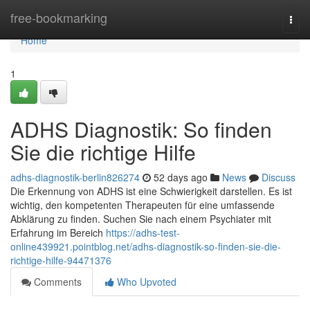
Home
free-bookmarking
Togg
navi
Home
1
ADHS Diagnostik: So finden
Sie die richtige Hilfe
adhs-diagnostik-berlin826274
52 days ago
News
Discuss
Die Erkennung von ADHS ist eine Schwierigkeit darstellen. Es ist
wichtig, den kompetenten Therapeuten für eine umfassende
Abklärung zu finden. Suchen Sie nach einem Psychiater mit
Erfahrung im Bereich
https://adhs-test-
online439921.pointblog.net/adhs-diagnostik-so-finden-sie-die-
richtige-hilfe-94471376
Comments
Who Upvoted