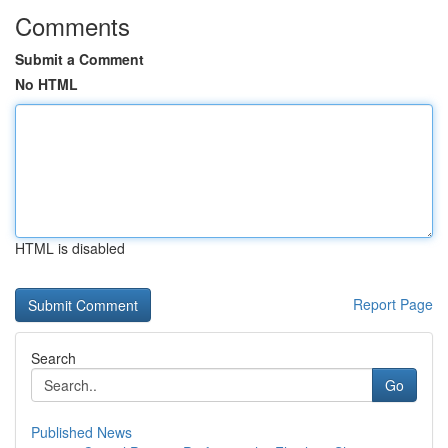
Comments
Submit a Comment
No HTML
HTML is disabled
Report Page
Search
Go
Published News