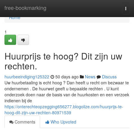
Home
free-bookmarking
Togg
navi
Home
1
Huurprijs te hoog? Dit zijn uw
rechten.
huurbeeindiging125322
50 days ago
News
Discuss
Uw huurbetaaling is echt hoog ? Dan heeft u recht om bezwaar te
ondernemen . De huurwet geeft u bepaalde rechten . U kunt
onderzoek doen naar de basis van de huurkosten en een verzoek
indienen bij de
https://onterechteopzegging656277.blogolize.com/huurprijs-te-
hoog-dit-zijn-uw-rechten-80971539
Comments
Who Upvoted