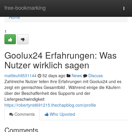
Home
free-bookmarking
Togg
navi
Home
1
Goolux24 Erfahrungen: Was
Nutzer wirklich sagen
mattieuhli531144
52 days ago
News
Discuss
Zahlreiche Nutzer teilen ihre Erfahrungen mit Goolux24 und es
zeigt ein gemischtes Gesamtbild . Während einige die Käufern
über der Beschaffenheit des Supports und der
Liefergeschwindigkeit
https://robertynid691215.thechapblog.com/profile
Comments
Who Upvoted
Comments