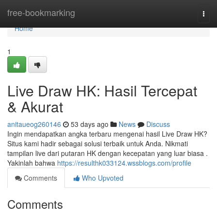
Home
free-bookmarking
Togg
navi
Home
1
Live Draw HK: Hasil Tercepat
& Akurat
anitaueog260146
53 days ago
News
Discuss
Ingin mendapatkan angka terbaru mengenai hasil Live Draw HK?
Situs kami hadir sebagai solusi terbaik untuk Anda. Nikmati
tampilan live dari putaran HK dengan kecepatan yang luar biasa .
Yakinlah bahwa
https://resulthk033124.wssblogs.com/profile
Comments
Who Upvoted
Comments