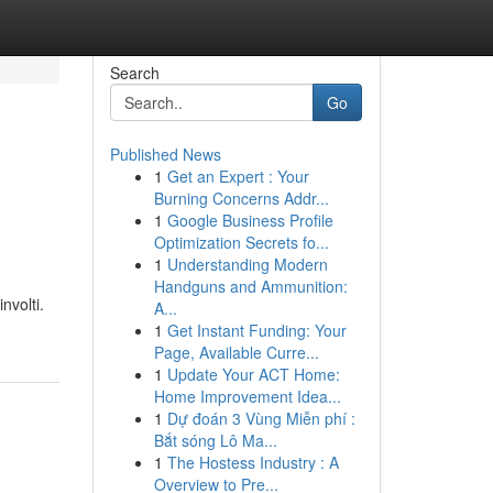
Search
Go
Published News
1
Get an Expert : Your
Burning Concerns Addr...
1
Google Business Profile
Optimization Secrets fo...
1
Understanding Modern
Handguns and Ammunition:
nvolti.
A...
1
Get Instant Funding: Your
Page, Available Curre...
1
Update Your ACT Home:
Home Improvement Idea...
1
Dự đoán 3 Vùng Miễn phí :
Bắt sóng Lô Ma...
1
The Hostess Industry : A
Overview to Pre...