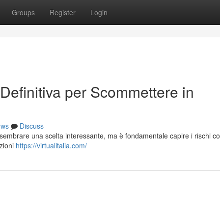
Groups
Register
Login
Definitiva per Scommettere in
ews
Discuss
 sembrare una scelta interessante, ma è fondamentale capire i rischi coi
zioni
https://virtualitalia.com/