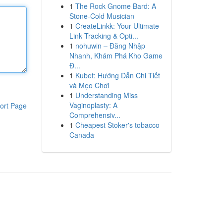
1
The Rock Gnome Bard: A
Stone-Cold Musician
1
CreateLinkk: Your Ultimate
Link Tracking & Opti...
1
nohuwin – Đăng Nhập
Nhanh, Khám Phá Kho Game
Đ...
1
Kubet: Hướng Dẫn Chi Tiết
và Mẹo Chơi
1
Understanding Miss
Vaginoplasty: A
ort Page
Comprehensiv...
1
Cheapest Stoker's tobacco
Canada