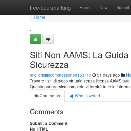
Home
free-bookmarking
Home
New
Submit
Home
1
Siti Non AAMS: La Guida 
Sicurezza
migliorisitiscommessenon153719
51 days ago
N
Trovare i siti di gioco virtuale senza licenza AAMS può
Questa panoramica completa vi fornirà tutte le informa
Comments
Who Upvoted
Comments
Submit a Comment
No HTML