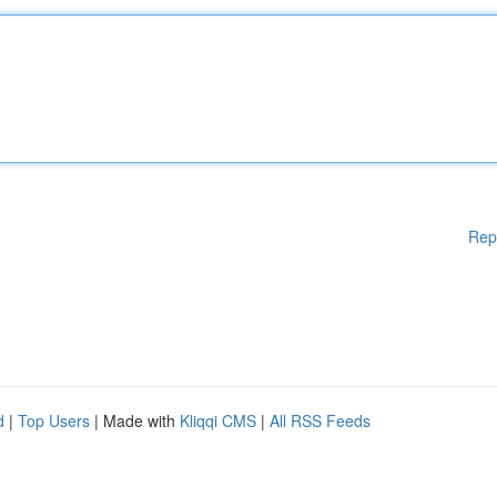
Rep
d
|
Top Users
| Made with
Kliqqi CMS
|
All RSS Feeds