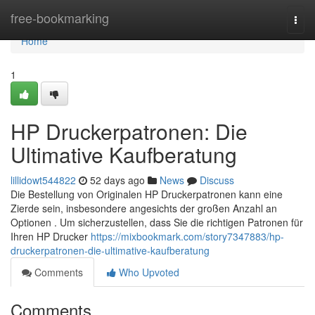
Home
free-bookmarking
Togg
navi
Home
1
HP Druckerpatronen: Die
Ultimative Kaufberatung
lillidowt544822
52 days ago
News
Discuss
Die Bestellung von Originalen HP Druckerpatronen kann eine
Zierde sein, insbesondere angesichts der großen Anzahl an
Optionen . Um sicherzustellen, dass Sie die richtigen Patronen für
Ihren HP Drucker
https://mixbookmark.com/story7347883/hp-
druckerpatronen-die-ultimative-kaufberatung
Comments
Who Upvoted
Comments