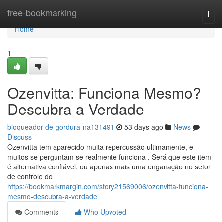
Home
free-bookmarking
Togg
navi
Home
1
Ozenvitta: Funciona Mesmo?
Descubra a Verdade
bloqueador-de-gordura-na131491
53 days ago
News
Discuss
Ozenvitta tem aparecido muita repercussão ultimamente, e
muitos se perguntam se realmente funciona . Será que este item
é alternativa confiável, ou apenas mais uma enganação no setor
de controle do
https://bookmarkmargin.com/story21569006/ozenvitta-funciona-
mesmo-descubra-a-verdade
Comments
Who Upvoted