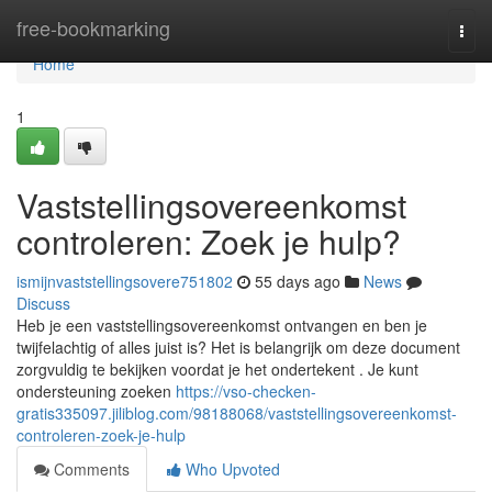
Home
free-bookmarking
Togg
navi
Home
1
Vaststellingsovereenkomst
controleren: Zoek je hulp?
ismijnvaststellingsovere751802
55 days ago
News
Discuss
Heb je een vaststellingsovereenkomst ontvangen en ben je
twijfelachtig of alles juist is? Het is belangrijk om deze document
zorgvuldig te bekijken voordat je het ondertekent . Je kunt
ondersteuning zoeken
https://vso-checken-
gratis335097.jiliblog.com/98188068/vaststellingsovereenkomst-
controleren-zoek-je-hulp
Comments
Who Upvoted