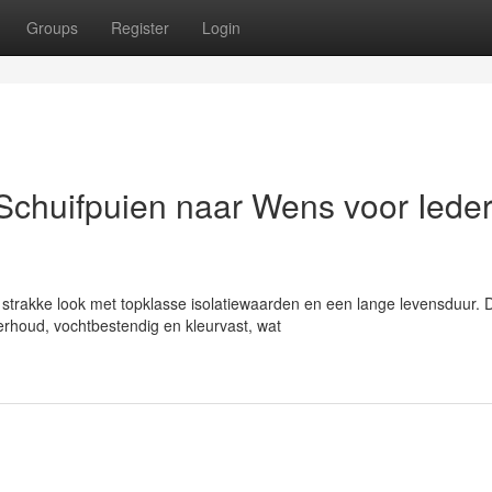
Groups
Register
Login
Schuifpuien naar Wens voor Iede
trakke look met topklasse isolatiewaarden en een lange levensduur. D
rhoud, vochtbestendig en kleurvast, wat