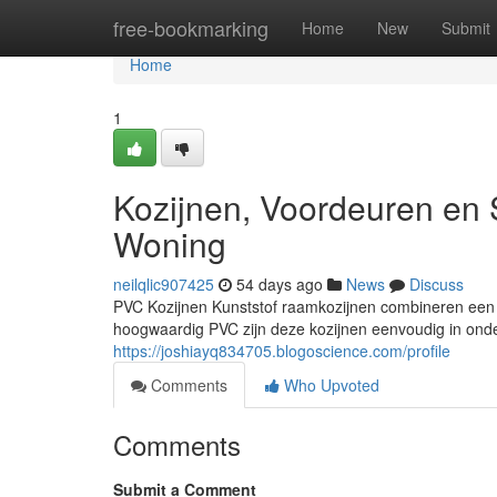
Home
free-bookmarking
Home
New
Submit
Home
1
Kozijnen, Voordeuren en 
Woning
neilqlic907425
54 days ago
News
Discuss
PVC Kozijnen Kunststof raamkozijnen combineren een s
hoogwaardig PVC zijn deze kozijnen eenvoudig in onde
https://joshiayq834705.blogoscience.com/profile
Comments
Who Upvoted
Comments
Submit a Comment