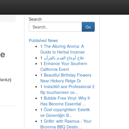
Search
Go
Published News
1
The Alluring Aroma: A
re
Guide to Herbal Incense
1
علاج أوجاع القدم بالقرآن
1
Enhance Your Southern
California Event
1
Beautiful Birthday Flowers
ankzij
Near Hickory Ridge Dr
1
Insta360 ace Professional 2
flip touchscreen co...
1
Bubble Free Vinyl: Why It
Has Become Essential ...
1
Özel copyrightleri: Estetik
ve Güvenliğin B...
1
Grillin' with Rasmus - Your
Bromma BBQ Destin...