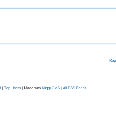
Rep
d
|
Top Users
| Made with
Kliqqi CMS
|
All RSS Feeds