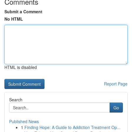
Comments
Submit a Comment
No HTML
HTML is disabled
Report Page
Search
Go
Published News
1
Finding Hope: A Guide to Addiction Treatment Op...