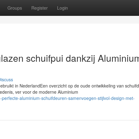
Groups
Register
Login
glazen schuifpui dankzij Aluminiu
iscuss
ebruikt in NederlandEen overzicht op de oude ontwikkeling van schuif
hiedenis, ver voor de moderne Aluminium
-perfecte-aluminium-schuifdeuren-samenvoegen-stijlvol-design-met-