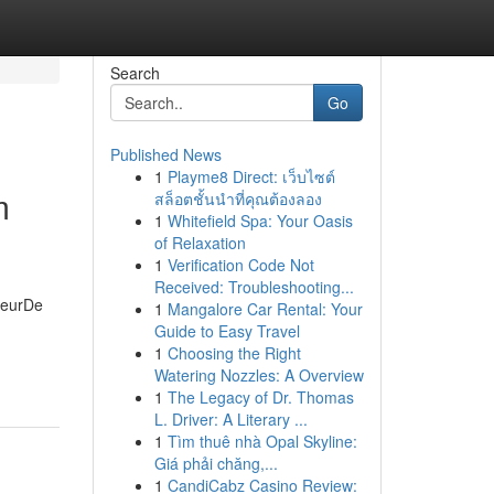
Search
Go
Published News
1
Playme8 Direct: เว็บไซต์
m
สล็อตชั้นนำที่คุณต้องลอง
1
Whitefield Spa: Your Oasis
of Relaxation
1
Verification Code Not
Received: Troubleshooting...
deurDe
1
Mangalore Car Rental: Your
Guide to Easy Travel
1
Choosing the Right
Watering Nozzles: A Overview
1
The Legacy of Dr. Thomas
L. Driver: A Literary ...
1
Tìm thuê nhà Opal Skyline:
Giá phải chăng,...
1
CandiCabz Casino Review: