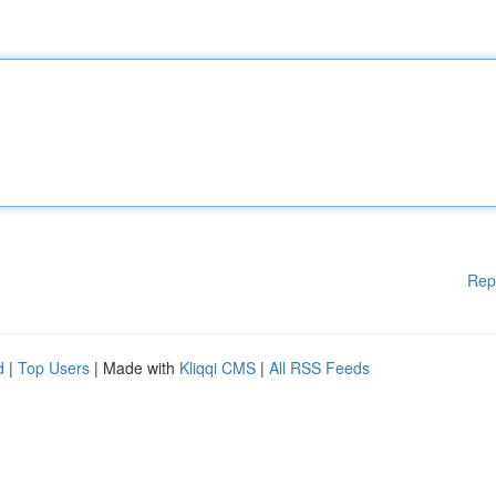
Rep
d
|
Top Users
| Made with
Kliqqi CMS
|
All RSS Feeds