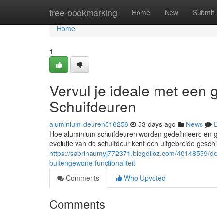
Home
free-bookmarking
Home
New
Submit
Home
1
Vervul je ideale met een 
Schuifdeuren
aluminium-deuren516256
53 days ago
News
D
Hoe aluminium schuifdeuren worden gedefinieerd en g
evolutie van de schuifdeur kent een uitgebreide gesc
https://sabrinaumyj772371.blogdiloz.com/40148559/de
buitengewone-functionaliteit
Comments
Who Upvoted
Comments