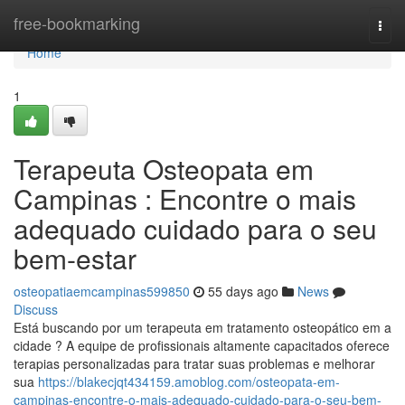
Home
free-bookmarking
Togg
navi
Home
1
Terapeuta Osteopata em
Campinas : Encontre o mais
adequado cuidado para o seu
bem-estar
osteopatiaemcampinas599850
55 days ago
News
Discuss
Está buscando por um terapeuta em tratamento osteopático em a
cidade ? A equipe de profissionais altamente capacitados oferece
terapias personalizadas para tratar suas problemas e melhorar
sua
https://blakecjqt434159.amoblog.com/osteopata-em-
campinas-encontre-o-mais-adequado-cuidado-para-o-seu-bem-