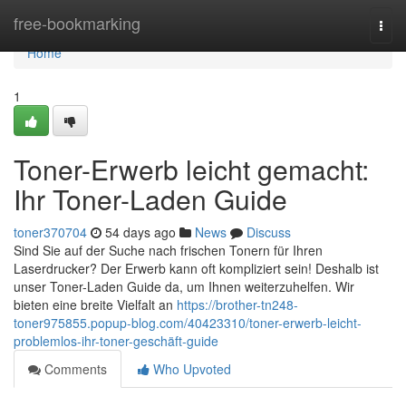
Home
free-bookmarking
Togg
navi
Home
1
Toner-Erwerb leicht gemacht:
Ihr Toner-Laden Guide
toner370704
54 days ago
News
Discuss
Sind Sie auf der Suche nach frischen Tonern für Ihren
Laserdrucker? Der Erwerb kann oft kompliziert sein! Deshalb ist
unser Toner-Laden Guide da, um Ihnen weiterzuhelfen. Wir
bieten eine breite Vielfalt an
https://brother-tn248-
toner975855.popup-blog.com/40423310/toner-erwerb-leicht-
problemlos-ihr-toner-geschäft-guide
Comments
Who Upvoted