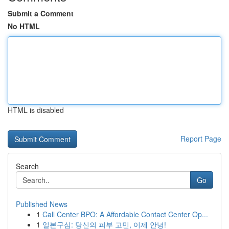
Submit a Comment
No HTML
HTML is disabled
Report Page
Search
Go
Published News
1
Call Center BPO: A Affordable Contact Center Op...
1
일본구심: 당신의 피부 고민, 이제 안녕!