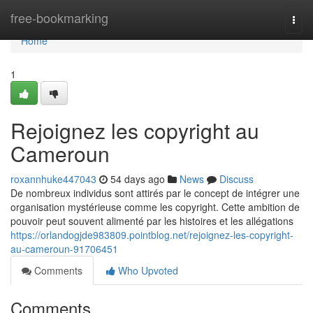
Home
free-bookmarking
Togg
navi
Home
1
Rejoignez les copyright au
Cameroun
roxannhuke447043
54 days ago
News
Discuss
De nombreux individus sont attirés par le concept de intégrer une
organisation mystérieuse comme les copyright. Cette ambition de
pouvoir peut souvent alimenté par les histoires et les allégations
https://orlandogjde983809.pointblog.net/rejoignez-les-copyright-
au-cameroun-91706451
Comments
Who Upvoted
Comments