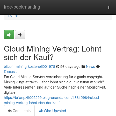
Home
free-bookmarking
Togg
navi
Home
1
Cloud Mining Vertrag: Lohnt
sich der Kauf?
bitcoin-mining-kosteneff001978
56 days ago
News
Discuss
Ein Cloud Mining Service Vereinbarung für digitale copyright-
Mining klingt attraktiv , aber lohnt sich die Investition wirklich?
Viele Interessenten sind auf der Suche nach einer Möglichkeit,
digitale
https://brianpzft005299.blogrenanda.com/48612984/cloud-
mining-vertrag-lohnt-sich-der-kauf
Comments
Who Upvoted