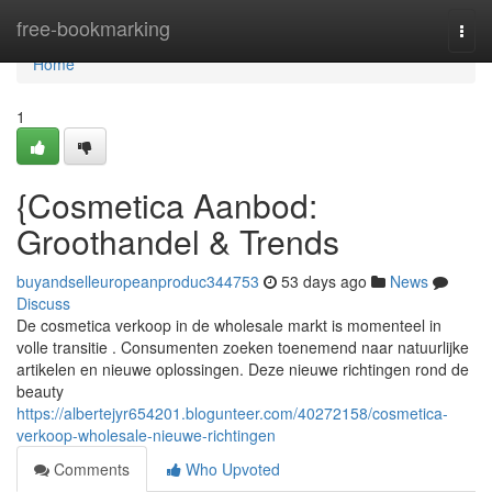
Home
free-bookmarking
Togg
navi
Home
1
{Cosmetica Aanbod:
Groothandel & Trends
buyandselleuropeanproduc344753
53 days ago
News
Discuss
De cosmetica verkoop in de wholesale markt is momenteel in
volle transitie . Consumenten zoeken toenemend naar natuurlijke
artikelen en nieuwe oplossingen. Deze nieuwe richtingen rond de
beauty
https://albertejyr654201.blogunteer.com/40272158/cosmetica-
verkoop-wholesale-nieuwe-richtingen
Comments
Who Upvoted