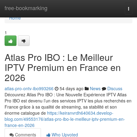
Home
free-bookmarking
Togg
navi
Home
1
Atlas Pro IBO : Le Meilleur
IPTV Premium en France en
2026
atlas-pro-ontv-ibo993266
54 days ago
News
Discuss
Découvrez Atlas Pro IBO : Une Nouvelle Expérience IPTV Atlas
Pro IBO est devenu l’un des services IPTV les plus recherchés en
France grâce à sa qualité de streaming, sa stabilité et son
énorme catalogue de
https://keiranvrdh640634.develop-
blog.com/49553176/atlas-pro-ibo-le-meilleur-iptv-premium-en-
france-en-2026
Comments
Who Upvoted