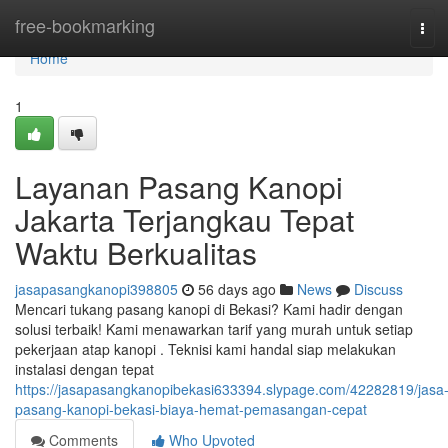
Home
free-bookmarking
Tog
navi
Home
1
Layanan Pasang Kanopi
Jakarta Terjangkau Tepat
Waktu Berkualitas
jasapasangkanopi398805
56 days ago
News
Discuss
Mencari tukang pasang kanopi di Bekasi? Kami hadir dengan
solusi terbaik! Kami menawarkan tarif yang murah untuk setiap
pekerjaan atap kanopi . Teknisi kami handal siap melakukan
instalasi dengan tepat
https://jasapasangkanopibekasi633394.slypage.com/42282819/jasa
pasang-kanopi-bekasi-biaya-hemat-pemasangan-cepat
Comments
Who Upvoted