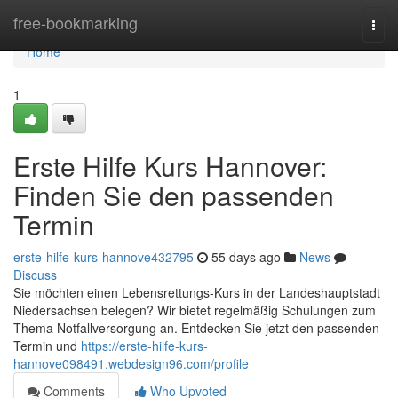
Home
free-bookmarking
Togg
navi
Home
1
Erste Hilfe Kurs Hannover:
Finden Sie den passenden
Termin
erste-hilfe-kurs-hannove432795
55 days ago
News
Discuss
Sie möchten einen Lebensrettungs-Kurs in der Landeshauptstadt
Niedersachsen belegen? Wir bietet regelmäßig Schulungen zum
Thema Notfallversorgung an. Entdecken Sie jetzt den passenden
Termin und
https://erste-hilfe-kurs-
hannove098491.webdesign96.com/profile
Comments
Who Upvoted