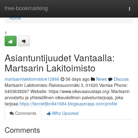
Home
free-bookmarking
Togg
navi
Home
1
Asiantuntijuudet Vantaalla:
Martsarin Lakitoimisto
martsarinlakitoimisto412666
56 days ago
News
Discuss
Martsarin Lakitoimisto Raiviosuonmäki 3, 01620 Vantaa Phone:
0403638267 Website: https://www.oikeusavustaja.org/ Martsarin
arvostettu ja yhteisöllinen oikeudellinen palveluntarjoaja, joka
tarjoaa
https://fanniefjbn841684.blogsuperapp.com/profile
Comments
Who Upvoted
Comments