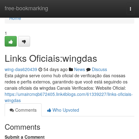
Home
free-bookmarking
Togg
navi
Home
1
Links Oficiais:wingdas
wing-das620439
54 days ago
News
Discuss
Esta página serve como hub oficial de verificação das nossas
redes e perfis externos, garantindo que você está seguindo os
canais oficiais da wingdas Canais Verificados: Website Oficial:
https://umaircmqb672405.link4blogs.com/61339227/links-oficiais-
wingdas
Comments
Who Upvoted
Comments
Submit a Comment