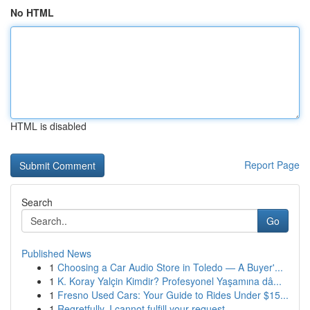
No HTML
HTML is disabled
Report Page
Search
Go
Published News
1
Choosing a Car Audio Store in Toledo — A Buyer'...
1
K. Koray Yalçin Kimdir? Profesyonel Yaşamına dâ...
1
Fresno Used Cars: Your Guide to Rides Under $15...
1
Regretfully, I cannot fulfill your request.