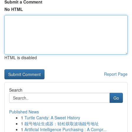
Submit a Comment
No HTML
HTML is disabled
Report Page
Search
Go
Published News
1
Turtle Candy: A Sweet History
1
靓号地址生成器：轻松获取波场靓号地址
1
Artificial Intelligence Purchasing : A Compr...