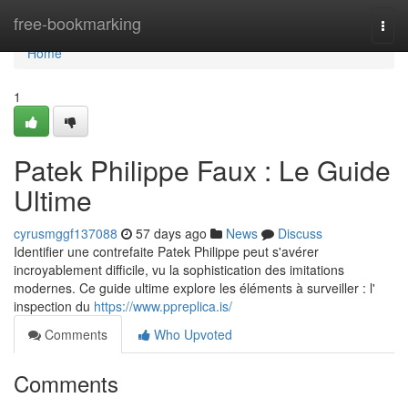
Home
free-bookmarking
Togg
navi
Home
1
Patek Philippe Faux : Le Guide
Ultime
cyrusmggf137088
57 days ago
News
Discuss
Identifier une contrefaite Patek Philippe peut s'avérer
incroyablement difficile, vu la sophistication des imitations
modernes. Ce guide ultime explore les éléments à surveiller : l'
inspection du
https://www.ppreplica.is/
Comments
Who Upvoted
Comments