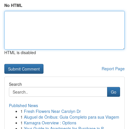
No HTML
HTML is disabled
Report Page
Search
Go
Published News
1
Fresh Flowers Near Carolyn Dr
1
Aluguel de Ônibus: Guia Completo para sua Viagem
1
Kamagra Overview : Options
1
Your Guide to Apartments for Purchase in P...