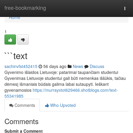
Home
free-bookmarking
Togg
navi
Home
1
```text
sachinvfst452415
56 days ago
News
Discuss
Gyvenimo išlaidos Lietuvoje: patarimai taupančiam studentui
Gyvenimas Lietuvoje studentui gali būti nemenkas iššūkis, tačiau
dėmesį išmaniais būdais galima labai sutaupyti. Ieškant
gyvenamosios
https://murrayxtot629466.shotblogs.com/text-
55341985
Comments
Who Upvoted
Comments
Submit a Comment