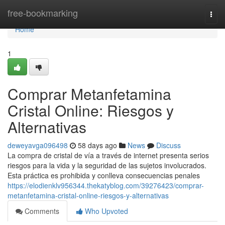
Home
free-bookmarking
Togg
navi
Home
1
Comprar Metanfetamina
Cristal Online: Riesgos y
Alternativas
deweyavga096498
58 days ago
News
Discuss
La compra de cristal de vía a través de internet presenta serios
riesgos para la vida y la seguridad de las sujetos involucrados.
Esta práctica es prohibida y conlleva consecuencias penales
https://elodienklv956344.thekatyblog.com/39276423/comprar-
metanfetamina-cristal-online-riesgos-y-alternativas
Comments
Who Upvoted