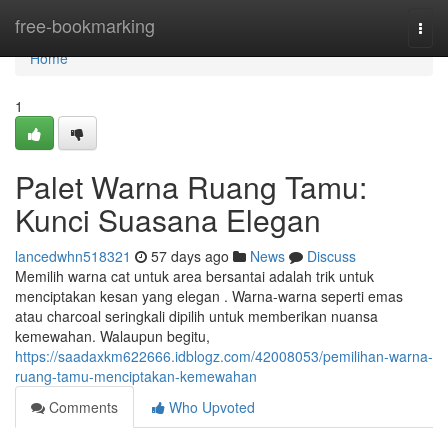
Home
free-bookmarking
Togg
navi
Home
1
Palet Warna Ruang Tamu:
Kunci Suasana Elegan
lancedwhn518321
57 days ago
News
Discuss
Memilih warna cat untuk area bersantai adalah trik untuk
menciptakan kesan yang elegan . Warna-warna seperti emas
atau charcoal seringkali dipilih untuk memberikan nuansa
kemewahan. Walaupun begitu,
https://saadaxkm622666.idblogz.com/42008053/pemilihan-warna-
ruang-tamu-menciptakan-kemewahan
Comments
Who Upvoted