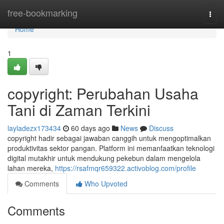
Home
free-bookmarking
Togg
navi
Home
1
copyright: Perubahan Usaha
Tani di Zaman Terkini
layladezx173434
60 days ago
News
Discuss
copyright hadir sebagai jawaban canggih untuk mengoptimalkan
produktivitas sektor pangan. Platform ini memanfaatkan teknologi
digital mutakhir untuk mendukung pekebun dalam mengelola
lahan mereka,
https://rsafmqr659322.activoblog.com/profile
Comments
Who Upvoted
Comments