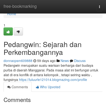
Home
free-bookmarking
Togg
navi
Home
1
Pedangwin: Sejarah dan
Perkembangannya
donnacpsm609888
59 days ago
News
Discuss
Pedangwin merupakan suatu warisan berharga dari budaya
purba di daerah Manggarai. Pada masa alat ini berfungsi untuk
alat di era konflik di antara kelompok , tetapi seiring waktu ,
fungsinya
https://luluurle121014.blogmazing.com/profile
Comments
Who Upvoted
Comments