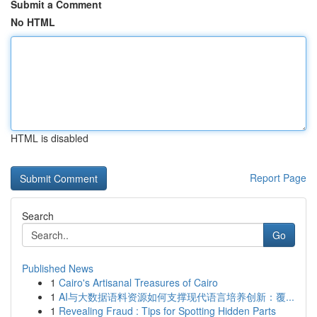
Submit a Comment
No HTML
HTML is disabled
Report Page
Search
Go
Published News
1
Cairo's Artisanal Treasures of Cairo
1
AI与大数据语料资源如何支撑现代语言培养创新：覆...
1
Revealing Fraud : Tips for Spotting Hidden Parts