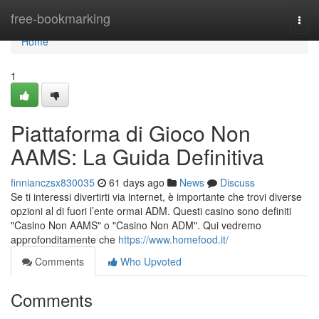
Home
free-bookmarking
Togg
navi
Home
1
Piattaforma di Gioco Non
AAMS: La Guida Definitiva
finnianczsx830035
61 days ago
News
Discuss
Se ti interessi divertirti via internet, è importante che trovi diverse
opzioni al di fuori l’ente ormai ADM. Questi casino sono definiti
"Casino Non AAMS" o "Casino Non ADM". Qui vedremo
approfonditamente che
https://www.homefood.it/
Comments
Who Upvoted
Comments