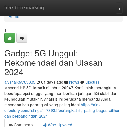
Home
free-bookmarking
Togg
navi
Home
1
Gadget 5G Unggul:
Rekomendasi dan Ulasan
2024
alyshalkfv789833
61 days ago
News
Discuss
Mencari HP 5G terbaik di tahun 2024? Kami telah merangkum
beberapa opsi unggul yang memberikan jaringan 5G stabil dan
keunggulan mutakhir. Analisis ini berusaha memandu Anda
mendapatkan perangkat yang paling ideal
https://ajax-
directory.com/listings1173932/perangkat-5g-paling-bagus-pilihan-
dan-perbandingan-2024
Comments
Who Upvoted