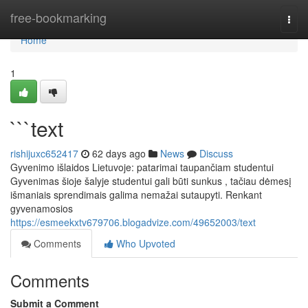
Home
free-bookmarking
Togg
navi
Home
1
```text
rishijuxc652417
62 days ago
News
Discuss
Gyvenimo išlaidos Lietuvoje: patarimai taupančiam studentui
Gyvenimas šioje šalyje studentui gali būti sunkus , tačiau dėmesį
išmaniais sprendimais galima nemažai sutaupyti. Renkant
gyvenamosios
https://esmeekxtv679706.blogadvize.com/49652003/text
Comments
Who Upvoted
Comments
Submit a Comment