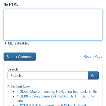
No HTML
HTML is disabled
Report Page
Search
Go
Published News
1
Global Macro Investing: Navigating Economic Shifts
1
DE88 – Cổng Game Đổi Thưởng Uy Tín, Đăng Ký
Nha...
1
TOKEKWIN: Mengenal Lebih Dekat Si Kadal