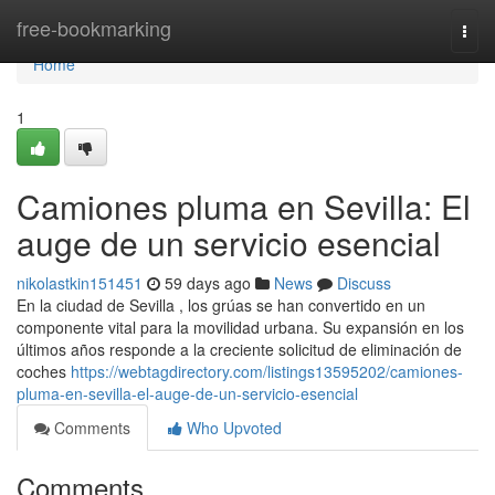
Home
free-bookmarking
Togg
navi
Home
1
Camiones pluma en Sevilla: El
auge de un servicio esencial
nikolastkin151451
59 days ago
News
Discuss
En la ciudad de Sevilla , los grúas se han convertido en un
componente vital para la movilidad urbana. Su expansión en los
últimos años responde a la creciente solicitud de eliminación de
coches
https://webtagdirectory.com/listings13595202/camiones-
pluma-en-sevilla-el-auge-de-un-servicio-esencial
Comments
Who Upvoted
Comments