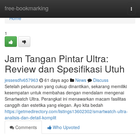
Home
free-bookmarking
Togg
navi
Home
1
Jam Tangan Pintar Ultra:
Review dan Spesifikasi Utuh
jessesdfv657963
61 days ago
News
Discuss
Setelah peluncuran yang cukup dinantikan, sekarang memiliki
kesempatan untuk membahas dengan mendalam mengenai
Smartwatch Ultra. Perangkat ini menawarkan macam fasilitas
canggih dan estetika yang elegan. Ayo kita bedah
https://getmedirectory.com/listings13602302/smartwatch-ultra-
analisis-dan-detail-komplit
Comments
Who Upvoted