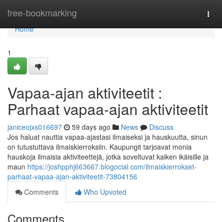
Home
free-bookmarking
Togg
navi
Home
1
Vapaa-ajan aktiviteetit :
Parhaat vapaa-ajan aktiviteetit
janiceojxs016697
59 days ago
News
Discuss
Jos haluat nauttia vapaa-ajastasi ilmaiseksi ja hauskuutta, sinun
on tutustuttava ilmaiskierroksiin. Kaupungit tarjoavat monia
hauskoja ilmaisia aktiviteettejä, jotka soveltuvat kaiken ikäisille ja
maun
https://joshpphj663667.blogocial.com/ilmaiskierrokset-
parhaat-vapaa-ajan-aktiviteetit-73804156
Comments
Who Upvoted
Comments