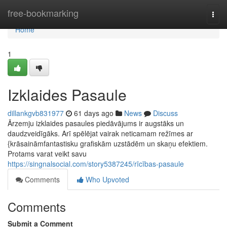
Home
free-bookmarking
Togg
navi
Home
1
Izklaides Pasaule
dillankgvb831977
61 days ago
News
Discuss
Ārzemju izklaides pasaules piedāvājums ir augstāks un
daudzveidīgāks. Arī spēlējat vairak neticamam režīmes ar
{krāsaināmfantastisku grafiskām uzstādēm un skaņu efektiem.
Protams varat veikt savu
https://singnalsocial.com/story5387245/rīcības-pasaule
Comments
Who Upvoted
Comments
Submit a Comment