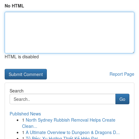
No HTML
HTML is disabled
Report Page
Search
Go
Published News
1
North Sydney Rubbish Removal Helps Create
Clean...
1
A Ultimate Overview to Dungeon & Dragons D...
1
Tủ Bếp: Xu Hướng Thiết Kế Hiện Đại