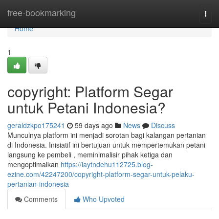
Home
free-bookmarking
Togg
navi
Home
1
copyright: Platform Segar
untuk Petani Indonesia?
geraldzkpo175241
59 days ago
News
Discuss
Munculnya platform ini menjadi sorotan bagi kalangan pertanian
di Indonesia. Inisiatif ini bertujuan untuk mempertemukan petani
langsung ke pembeli , meminimalisir pihak ketiga dan
mengoptimalkan
https://laytndehu112725.blog-
ezine.com/42247200/copyright-platform-segar-untuk-pelaku-
pertanian-indonesia
Comments
Who Upvoted