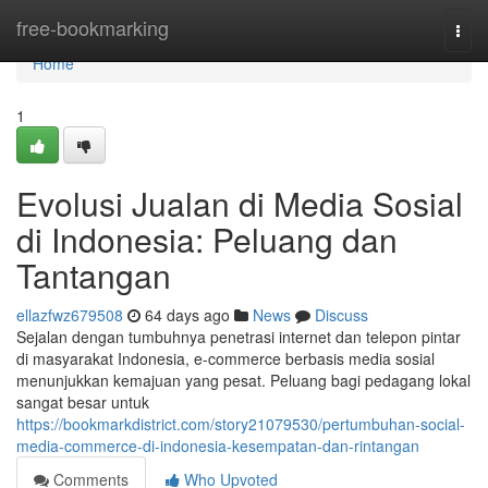
Home
free-bookmarking
Togg
navi
Home
1
Evolusi Jualan di Media Sosial
di Indonesia: Peluang dan
Tantangan
ellazfwz679508
64 days ago
News
Discuss
Sejalan dengan tumbuhnya penetrasi internet dan telepon pintar
di masyarakat Indonesia, e-commerce berbasis media sosial
menunjukkan kemajuan yang pesat. Peluang bagi pedagang lokal
sangat besar untuk
https://bookmarkdistrict.com/story21079530/pertumbuhan-social-
media-commerce-di-indonesia-kesempatan-dan-rintangan
Comments
Who Upvoted