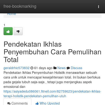
Home
free-bookmarking
Togg
navi
Home
1
Pendekatan Ikhlas
Penyembuhan Cara Pemulihan
Total
geraldrhic573832
61 days ago
News
Discuss
Pendekatan Ikhlas Penyembuhan Holistik menawarkan sebuah
cara unik untuk mencapai kesejahteraan total. Ini bukan berfokus
pada gejala tubuh saja-saja , tetapi juga menjangkau aspek
emosional dan
https://asiyadedu086061.fitnell.com/82759623/pendekatan-ikhlas-
terapi-holistik-pendekatan-pemulihan-utuh
Comments
Who Upvoted