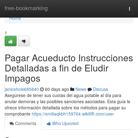
Home
free-bookmarking
Togg
navi
Home
1
Pagar Acueducto Instrucciones
Detalladas a fin de Eludir
Impagos
janicehcie685840
60 days ago
News
Discuss
Asegúrese de tener sus cuotas del agua potable al día para
anular demoras y las posibles sanciones asociadas. Esta guía le
ofrece información detallada sobre los métodos para pagar su
comprobante
https://emiliaqkbh159764.wikififfi.com/user
Comments
Who Upvoted