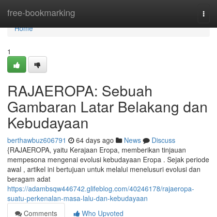
Home
free-bookmarking
Togg
navi
Home
1
RAJAEROPA: Sebuah
Gambaran Latar Belakang dan
Kebudayaan
berthawbuz606791
64 days ago
News
Discuss
{RAJAEROPA, yaitu Kerajaan Eropa, memberikan tinjauan
mempesona mengenai evolusi kebudayaan Eropa . Sejak periode
awal , artikel ini bertujuan untuk melalui menelusuri evolusi dan
beragam adat
https://adambsqw446742.glifeblog.com/40246178/rajaeropa-
suatu-perkenalan-masa-lalu-dan-kebudayaan
Comments
Who Upvoted