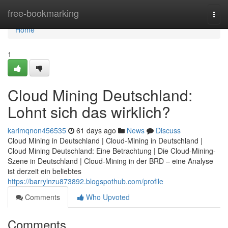
Home
free-bookmarking
Togg
navi
Home
1
Cloud Mining Deutschland:
Lohnt sich das wirklich?
karimqnon456535
61 days ago
News
Discuss
Cloud Mining in Deutschland | Cloud-Mining in Deutschland |
Cloud Mining Deutschland: Eine Betrachtung | Die Cloud-Mining-
Szene in Deutschland | Cloud-Mining in der BRD – eine Analyse
ist derzeit ein beliebtes
https://barrylnzu873892.blogspothub.com/profile
Comments
Who Upvoted
Comments