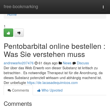
Home
free-bookmarking
Togg
navi
Home
1
Pentobarbital online bestellen :
Was Sie verstehen muss
andrewarkv207476
61 days ago
News
Discuss
Der über das Web Erwerb von dieser Substanz ist kritisch zu
betrachten . Es notwendige Therapeut ist für die Anordnung, da
dieses Substanz potenziell wirksam und abhängig machend ist.
Der unbefugte
https://de.lacasadequimicos.com
Comments
Who Upvoted
Comments