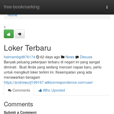
Home
free-bookmarking
Togg
navi
Home
1
Loker Terbaru
haimambgd876174
62 days ago
News
Discuss
Banyak peluang pekerjaan terbaru di negeri ini yang sangat
diminati . Buat Anda yang sedang mencari napas baru, perlu
untuk mengikuti loker terkini ini. Kesempatan yang ada
menawarkan beragam
https://andrewurjl199167.wikicorrespondence.com/user
Comments
Who Upvoted
Comments
Submit a Comment